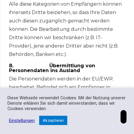
Alle diese Kategorien von Empfängern können
ihrerseits Dritte beiziehen, so dass Ihre Daten
auch diesen zugänglich gemacht werden
können. Die Bearbeitung durch bestimmte
Dritte können wir beschränken (z.B. IT-
Provider), jene anderer Dritter aber nicht (z.B.
Behörden, Banken etc.).
8. Übermittlung von
Personendaten ins Ausland
Die Personendaten werden in der EU/EWR
bearbeitet. Befindet sich ein Empfänger in
einem Land ohne angemessenen gesetzlichen
Diese Webseite verwendet Cookies. Mit der Nutzung unserer
Dienste erklären Sie sich damit einverstanden, dass wir
Datenschutz, verpflichten wir den Empfänger
Cookies verwenden.
vertraglich zur Einhaltung des anwendbaren
Einstellungen
Datenschutzes (dazu verwenden wir die
Akzeptieren
revidierten Standardvertragsklauseln der