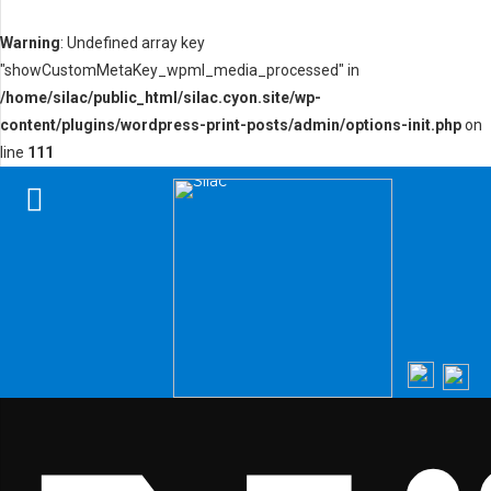
Warning
: Undefined array key
"showCustomMetaKey_wpml_media_processed" in
/home/silac/public_html/silac.cyon.site/wp-
content/plugins/wordpress-print-posts/admin/options-init.php
on
line
111