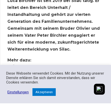
Luca Birchler ist seit 2019 bei Silac tätig. Er
leitet den Bereich Unterhalt /
Instandhaltung und gehört zur vierten
Generation des Familienunternehmens.
Gemeinsam mit seinem Bruder Olivier und
seinem Vater Peter Birchler engagiert er
sich für eine moderne, zukunftsgerichtete
Weiterentwicklung von Silac.
Mehr dazu:
-> Über
Silac
Diese Webseite verwendet Cookies. Mit der Nutzung unserer
->
Rückblick 80 Jahre Silac
Dienste erklären Sie sich damit einverstanden, dass wir
Cookies verwenden.
Einstellungen
Akzeptieren